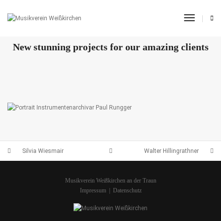
Toggle 
OUR RECENT WORKS
New stunning projects for our amazing clients
WALTER PLATZER
WALTER HILLINGRATHNER
SILVIA WIESMAIR
PAUL RUNGGER
Silvia Wiesmair
Walter Hillingrathner
Musikverein Weißkirchen an der Traun
Impressum
|
Datenschutz