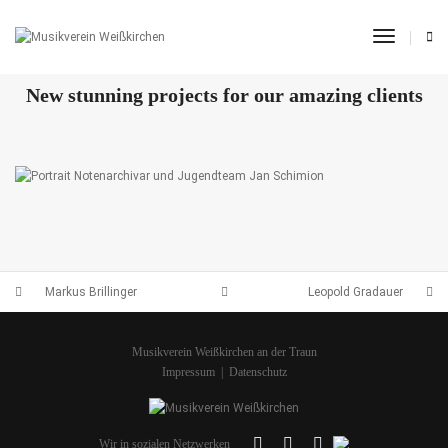
Toggle 
OUR RECENT WORKS
New stunning projects for our amazing clients
JAN SCHIMION
LEOPOLD GRADAUER
MARKUS BRILLINGER
Markus Brillinger
Leopold Gradauer
Musikverein Weißkirchen an der Traun
Impressum
|
Datenschutz
Wir in sozialen Netzwerken