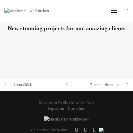
Toggle 
OUR RECENT WORKS
New stunning projects for our amazing clients
THERESA NEUBAUER
ANNA GLÜCK
SABRINA LEBLHUBER
NICOLE KEMPL
Anna Glück
Theresa Neubauer
Musikverein Weißkirchen an der Traun
Impressum
|
Datenschutz
Wir in sozialen Netzwerken